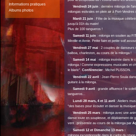
Informations pratiques
Vendredi 24 juin
: dernière milonga de l'a
Albums photos
milongas estivales en plein air à Port-Vendres 
Mardi 21 juin
: Fête de la musique célébré
jusqu'à 01h du matin!
Plus de 100 tangueros !
Samedi 11 juin
: milonga en soutien au FI
Mireille et Annie. Petite faim et petite soif ass
Vendredi 27 mai
: 2 couples de danseurs n
balboa, charleston, au cours de la milonga !
Samedi 14 mai
: milonga insérée dans le
milonga / Comme expressions musicales et chor
le blanc".
Conférencier
: Michel PLISSON.
Vendredi 22 avril
: Jean-Pierre Soula dans
guitare à la milonga.
Samedi 9 avril
: grande affluence ! le solei
tangueros...
Lundi 28 mars, 4 et 11 avril
: Ateliers mus
"des bases pour écouter et danser la musique
Vendredi 25 mars
: milonga avec une anim
danse toute en souplesse, et déploiement de ge
vent...présentée au cours de la milonga par
Ag
Samedi 12 et Dimanche 13 mars :
milonga exceptionnelle dans le cadre du stag