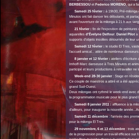
BERBESSOU
et
Federico MORENO
, qui a f
Samedi 25 février :
à 19h30, Pré-milonga d
Minutos ont fait danser les débutants, et part
avant l'ouverture de la milonga à 21 h aux tan
21 février :
fin de l'exposition de peintures
aquarelles
d'Évelyne
Delfour
.
Daniel
Pilot
a 
supports d'objets insolites détournés de leur usa
Samedi 12 février :
le studio El Tres, vaste
l'accueil amical... attire de nombreux danseur
8 janvier et 12 février :
ateliers d'écritur
Imhoff-Marc danseuse à Tres Minutos et anima
participé et leurs productions à retravailler ne
Week-end 28-30 janvier
: Stage en résid
Ce couple de maestros a attiré et a été appré
grand Sud-Ouest.
Deux milongas ont rythmé le week-end avec dé
la programmation musicale pour le plus grand
Samedi 8 janvier 2011 :
affluence à la mi
d'ailleurs, pour inaugurer la nouvelle année...
Samedi 11 décembre
: l'arrivée des prem
pour la milonga El Tres.
29 novembre, 6 et 13 décembre
: trois a
de la progression pour un travail efficace sur 