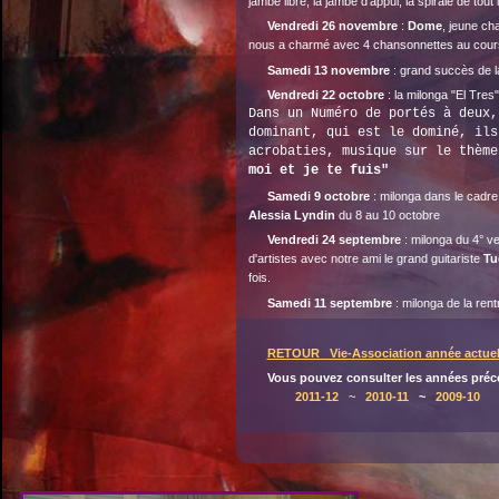
jambe libre, la jambe d'appui, la spirale de tout 
Vendredi 26 novembre
:
Dome
, jeune ch
nous a charmé avec 4 chansonnettes au cours
Samedi 13 novembre
: grand succès de l
Vendredi 22 octobre
: la milonga "El Tres"
Dans un Numéro de portés à deux,
dominant, qui est le dominé, ils
acrobaties, musique sur le thèm
moi et je te fuis"
Samedi 9 octobre
: milonga dans le cadr
Alessia Lyndin
du 8 au 10 octobre
Vendredi 24 septembre
: milonga du 4° ven
d'artistes avec notre ami le grand guitariste
Tu
fois.
Samedi 11 septembre
: milonga de la ren
RETOUR Vie-Association année actuel
Vous pouvez consulter les années préc
2011-12
~
2010-11
~
2009-10