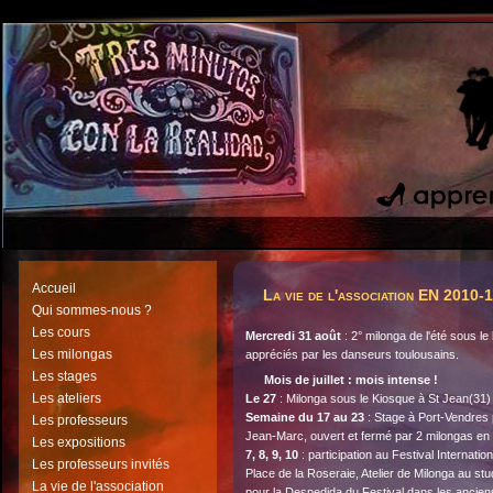
Accueil
La vie de l'association EN 2010-
Qui sommes-nous ?
Les cours
Mercredi 31 août
: 2° milonga de l'été sous l
Les milongas
appréciés par les danseurs toulousains.
Les stages
Mois de juillet : mois intense !
Les ateliers
Le 27
: Milonga sous le Kiosque à St Jean(31)
Semaine du 17 au 23
: Stage à Port-Vendres
Les professeurs
Jean-Marc, ouvert et fermé par 2 milongas en p
Les expositions
7, 8, 9, 10
: participation au Festival Internati
Les professeurs invités
Place de la Roseraie, Atelier de Milonga au st
La vie de l'association
pour la Despedida du Festival dans les ancien