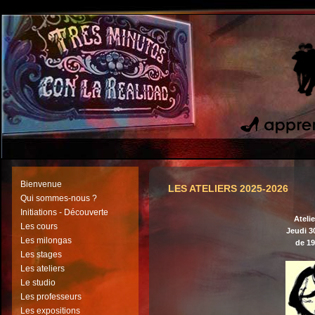
Bienvenue
LES ATELIERS 2025-2026
Qui sommes-nous ?
Initiations - Découverte
Atelie
Les cours
Jeudi 3
Les milongas
de 1
Les stages
Les ateliers
Le studio
Les professeurs
Les expositions