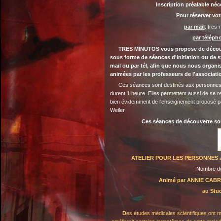
Inscription préalable néc
Pour réserver vot
par mail
: tres
par téléph
TRES MINUTOS vous propose de découvri
sous forme de séances d'initiation ou de st
mail ou par tél, afin que nous nous organi
animées par les professeurs de l'associati
Ces séances sont destinés aux personnes s
durent 1 heure. Elles permettent aussi de se re
bien évidemment de l'enseignement proposé pa
Weiler.
Ces séances de découverte so
ATELIER
POUR LES PERSONNES a
Nombre de
Animé par ANNIE CAB
au Stu
D
es études médicales scientifiques ont m