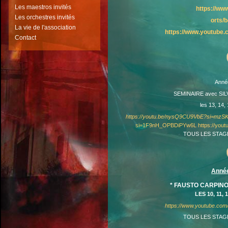
Les maestros invités
https://ww
Les orchestres invités
orts/
L
a vie de l'association
https://www.youtub
Contact
Anné
SEMINAIRE avec SIL
les 13, 14
https://youtu.be/nysQ9CU9VbE?si=mz
si=1F9nH_OPBDiPYw6L
https://yo
TOUS LES STAG
Anné
* FAUSTO CARPINO
LES 10, 11,
https://www.youtube.co
TOUS LES STAG