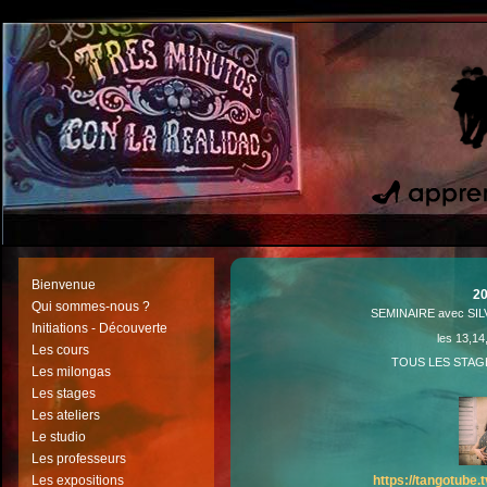
Bienvenue
2
Qui sommes-nous ?
SEMINAIRE avec SIL
Initiations - Découverte
les 13,14
Les cours
TOUS LES STAG
Les milongas
Les stages
Les ateliers
Le studio
Les professeurs
Les expositions
https://tangotube