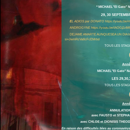
* MICHAEL"El Gato"
29, 30 SEPTEMB
E
L ADIOS par DONATO
https://youtu.b
ANDROGYNE https://youtu.be/IAOGj2z
DEJAME AMARTE AUNQUESEA UN DIA http
si=JwmRcVa8cFcEMrbd
TOUS LES STAG
Anné
MICHAEL"El Gato" 
LES 29,30
TOUS LES STAG
Anné
ANNULATION
avec FAUSTO et STEPHA
avec CHLOE et DIONISIS TH
En raison des difficultés liées au coronaviru