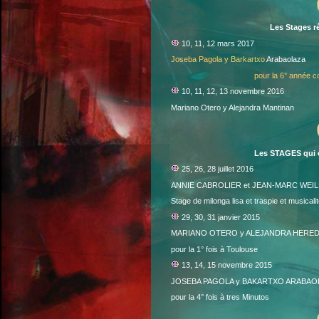
Les Stages r
10, 11, 12 mars 2017
Joseba Pagola y Barkartxo
Arabaolaza
pour la 6° année c
10, 11, 12, 13 novembre 2016
Mariano Otero y Alejandra Mantinan
Les STAGES qui o
25, 26, 28 juillet 2016
ANNIE CABROLIER et JEAN-MARC WEI
Stage de milonga lisa et traspie et musicalit
29, 30, 31 janvier 2015
MARIANO OTERO y ALEJANDRA HERED
pour la 1° fois à Toulouse
13, 14, 15 novembre 2015
JOSEBA PAGOLA y BAKARTXO ARABAO
pour la 4° fois à tres Minutos