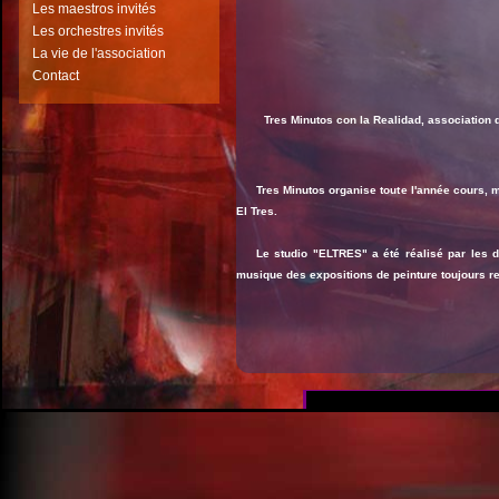
Les maestros invités
Les orchestres invités
La vie de l'association
Contact
Tres Minutos con la Realidad,
association d
Tres Minutos organise toute l'année cours, m
El Tres.
Le studio "ELTRES" a été réalisé par les
musique des expositions de peinture toujours 